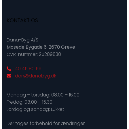
KONTAKT OS
Dana-Byg A/S
Mosede Bygade 6, 2670 Greve
CVR-nummer: 25289838
40 45 80 59
dan@danabyg.dk
Mandag – torsdag: ​08.00 – 16.00
Fredag: ​08.00 – 15.30
Lørdag og søndag: Lukket
Der tages forbehold for ændringer.