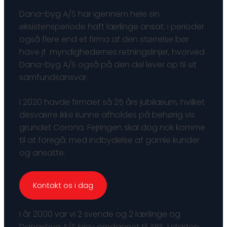
Dana-byg A/S har igennem hele sin
eksistensperiode haft lærlinge ansat; i perioder
også flere end et firma af den størrelse bør
have jf. myndighedernes retningslinjer, hvorved
Dana-byg A/S også på den del lever op til sit
samfundsansvar.​
I 2020 havde firmaet så 25 års jubilæum, hvilket
desværre ikke kunne afholdes på behørig vis
grundet Corona. Fejringen skal dog nok komme
til at foregå; med indbydelse af gamle kunder
og ansatte.
Kontakt os i dag
I år 2000 var vi 2 svende og 2 lærlinge og
Dana-byg A/S blev omdannet til APS. I starten