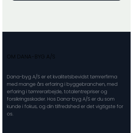
OM DANA-BYG A/S
Dana-byg A/S er et kvalitetsbevidst tømrerfirma
med mange års erfaring i byggebranchen, med
erfaring i tømrerarbejde, totalentrepriser og
forsikringsskader. Hos Dana-byg A/S er du som
kunde i fokus, og din tilfredshed er det vigtigste for
os.