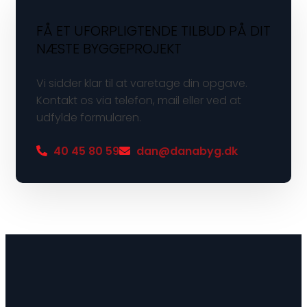
FÅ ET UFORPLIGTENDE TILBUD PÅ DIT
NÆSTE BYGGEPROJEKT
Vi sidder klar til at varetage din opgave.
Kontakt os via telefon, mail eller ved at
udfylde formularen.
40 45 80 59
dan@danabyg.dk