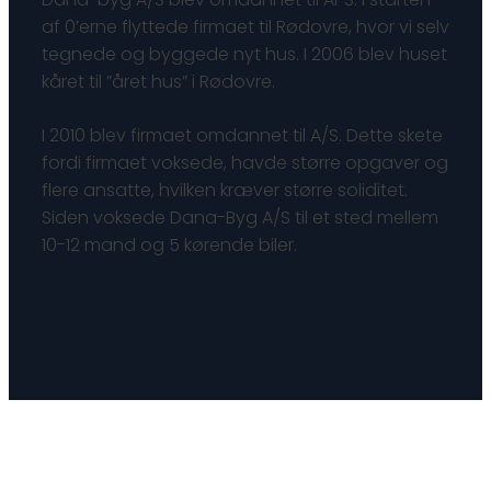
af 0’erne flyttede firmaet til Rødovre, hvor vi selv
tegnede og byggede nyt hus. I 2006 blev huset
kåret til ”året hus” i Rødovre.​
I 2010 blev firmaet omdannet til A/S. Dette skete
fordi firmaet voksede, havde større opgaver og
flere ansatte, hvilken kræver større soliditet.
Siden voksede Dana-Byg A/S til et sted mellem
10-12 mand og 5 kørende biler.